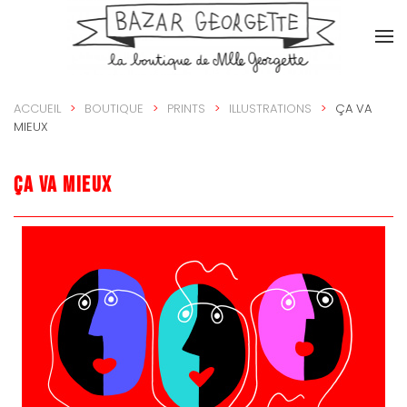
Accéder au contenu principal
ACCUEIL
BOUTIQUE
PRINTS
ILLUSTRATIONS
ÇA VA
MIEUX
ça va mieux