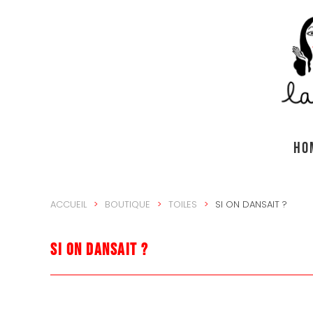
Accéder au contenu principal
HO
ACCUEIL
BOUTIQUE
TOILES
SI ON DANSAIT ?
Si on dansait ?